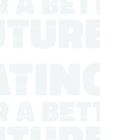
Ibero-American Action League
Florida Immigrant Coalition
Fifth Avenue Committee
Taller Salud
Centro Campesino
Casa de Mexico de la Florida Central
Corporation
Youth Alliance
Association of Mexicans in North Carolina,
Inc. (AMEXCAN)
Unidos por Ecuador of Central Florida, Inc
Westside Family Healthcare
St. Ann’s Corner of Harm Reduction