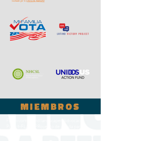
miembros
Farmworker and landscaper Advocacy
Poject-FLAP- PRoyecto de Ayuda para
Trabajadores del Campo y Jardineros