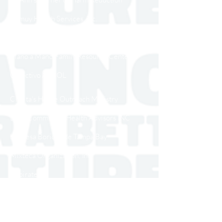
Camuy Health Services, Inc.
Waves Ahead & SAGE Puerto Rico
Mano a Mano Family Resource Center
Colectivo ARBOL
Clarita's House Outreach Ministry
Latin Community Health Advisors INC
La Mesa Boricua de Tampa Bay
Mixteca Organization, Inc.
Inspirate
Alianza for Progress
Alianza Center